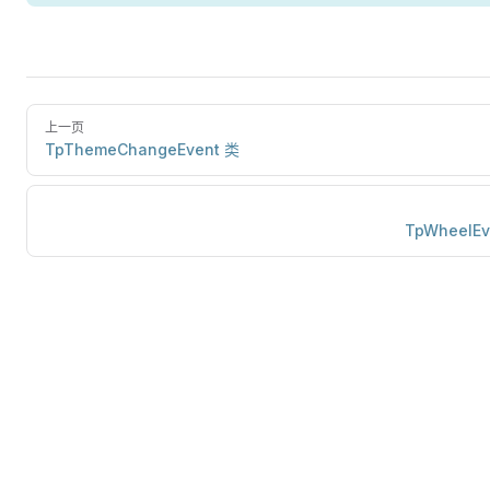
上一页
TpThemeChangeEvent 类
TpWheelEv