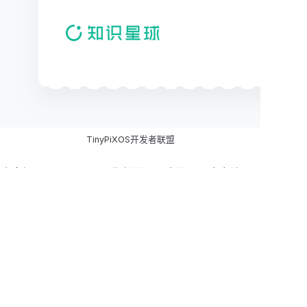
TinyPiXOS开发者联盟
欢迎加入
TinyPiXOS开发者联盟
！这里是国内专注于
自主可控嵌入式桌面操作系统开发的技术社区，涵盖
完整的操作系统技术栈。
star项目&&关注公众号领取星球优惠券！
✅完整技术体系架构