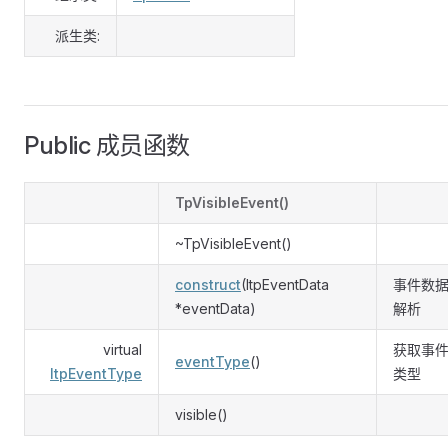
派生类:
Public 成员函数
TpVisibleEvent()
~TpVisibleEvent()
construct
(ItpEventData
事件数
*eventData)
解析
virtual
获取事
eventType
()
ItpEventType
类型
visible()