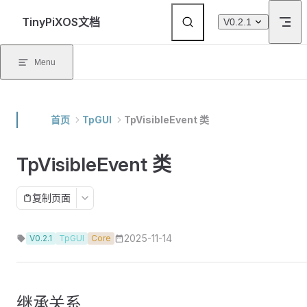
Skip to content
TinyPiXOS文档
V0.2.1
Menu
首页
TpGUI
TpVisibleEvent 类
TpVisibleEvent 类
复制页面
2025-11-14
V0.2.1
TpGUI
Core
继承关系