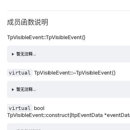
成员函数说明
TpVisibleEvent::TpVisibleEvent()
暂无注释...
virtual
TpVisibleEvent::~TpVisibleEvent()
暂无注释...
virtual
bool
TpVisibleEvent::construct(ItpEventData *eventDat