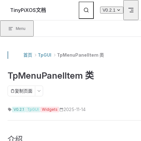
Skip to content
TinyPiXOS文档
V0.2.1
Menu
首页
TpGUI
TpMenuPanelItem 类
TpMenuPanelItem 类
复制页面
2025-11-14
V0.2.1
TpGUI
Widgets
介绍