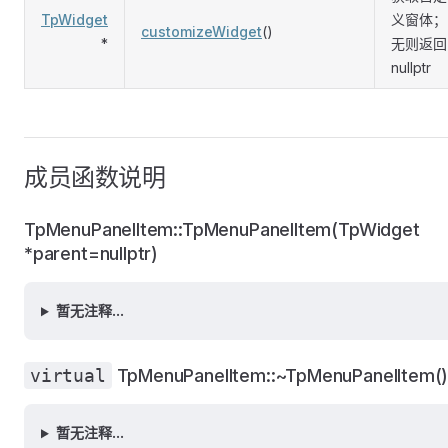
TpWidget
义窗体；
customizeWidget
()
*
无则返回
nullptr
成员函数说明
TpMenuPanelItem::TpMenuPanelItem(TpWidget
*parent=nullptr)
暂无注释...
virtual
TpMenuPanelItem::~TpMenuPanelItem(
暂无注释...