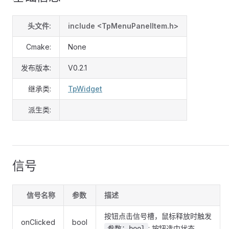
头文件:
include <TpMenuPanelItem.h>
Cmake:
None
发布版本:
V0.2.1
继承类:
TpWidget
派生类:
信号
信号名称
参数
描述
按钮点击信号槽，鼠标释放时触发
onClicked
bool
: 按钮选中状态
参数：bool