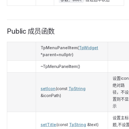
Public 成员函数
TpMenuPanelItem(
TpWidget
*parent=nullptr)
~TpMenuPanelItem()
设置icon
绝对路
setIcon
(const
TpString
径，不设
&iconPath)
置则不显
示
设置主标
setTitle
(const
TpString
&text)
题,不设