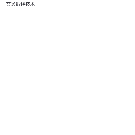
交叉编译技术
✅个人成长
：从窗口管理到应用框架的完整
系统架构师能力
系统设计思维
：从微型设备到高性能移动终端
嵌入式全栈开发
的全栈开发能力
：事件驱动、渲染优化、样式系统
图形界面编程
等GUI开发核心技术
：显示管理、设备监控、蓝牙通
硬件抽象层开发
信等底层驱动开发
✅能力提升
：深入理解Linux内核机制，掌握轻
操作系统内核
量化改造技术
：学习现代窗口管理器设计原理和
窗口系统开发