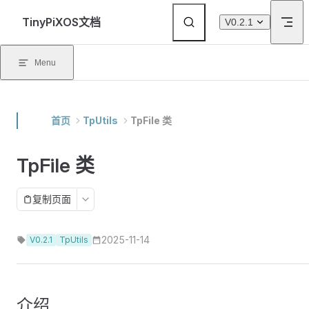
Skip to content
TinyPiXOS文档
V0.2.1
Menu
首页
TpUtils
TpFile 类
TpFile 类
复制页面
2025-11-14
V0.2.1
TpUtils
介绍