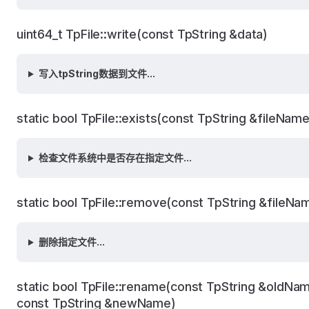
uint64_t TpFile::write(const TpString &data)
写入tpString数据到文件...
static bool TpFile::exists(const TpString &fileName
检查文件系统中是否存在指定文件...
static bool TpFile::remove(const TpString &fileNa
删除指定文件...
static bool TpFile::rename(const TpString &oldNa
const TpString &newName)