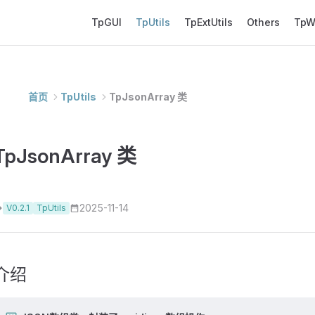
Main Navigation
TpGUI
TpUtils
TpExtUtils
Others
Tp
首页
TpUtils
TpJsonArray 类
TpJsonArray 类
2025-11-14
V0.2.1
TpUtils
介绍