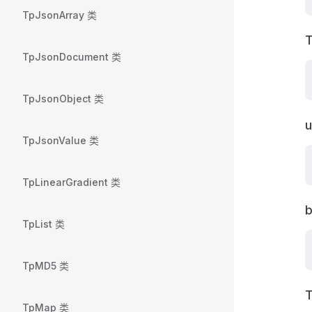
TpJsonArray 类
T
TpJsonDocument 类
TpJsonObject 类
u
TpJsonValue 类
TpLinearGradient 类
b
TpList 类
TpMD5 类
T
TpMap 类