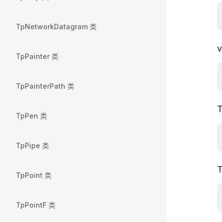
TpNetworkDatagram 类
v
TpPainter 类
TpPainterPath 类
T
TpPen 类
TpPipe 类
T
TpPoint 类
TpPointF 类