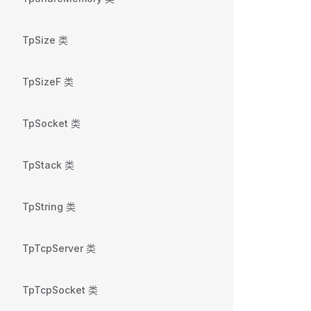
TpSize 类
TpSizeF 类
TpSocket 类
TpStack 类
TpString 类
TpTcpServer 类
TpTcpSocket 类