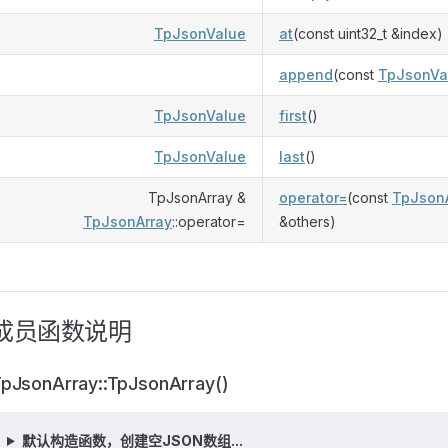
TpJsonValue
at
(const uint32_t &index)
append
(const
TpJsonVa
TpJsonValue
first
()
TpJsonValue
last
()
TpJsonArray &
operator=
(const
TpJson
TpJsonArray
::operator=
&others)
成员函数说明
pJsonArray::TpJsonArray()
默认构造函数，创建空JSON数组...