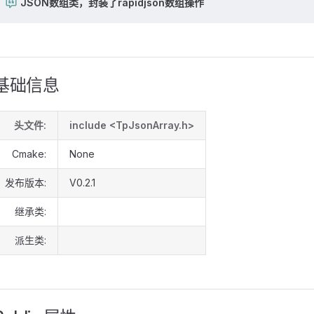
JSON数组类，封装了rapidjson数组操作
基础信息
头文件:
include <TpJsonArray.h>
Cmake:
None
发布版本:
V0.2.1
继承类:
派生类: