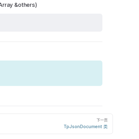
Array &others)
下一页
TpJsonDocument 类