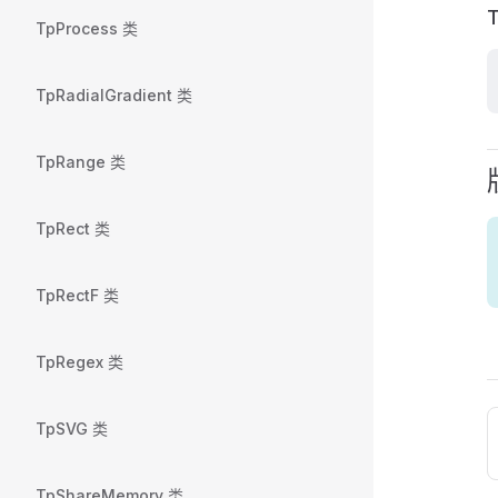
T
TpProcess 类
TpRadialGradient 类
TpRange 类
TpRect 类
TpRectF 类
TpRegex 类
TpSVG 类
TpShareMemory 类