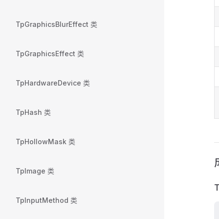
TpGraphicsBlurEffect 类
TpGraphicsEffect 类
TpHardwareDevice 类
TpHash 类
TpHollowMask 类
TpImage 类
T
TpInputMethod 类