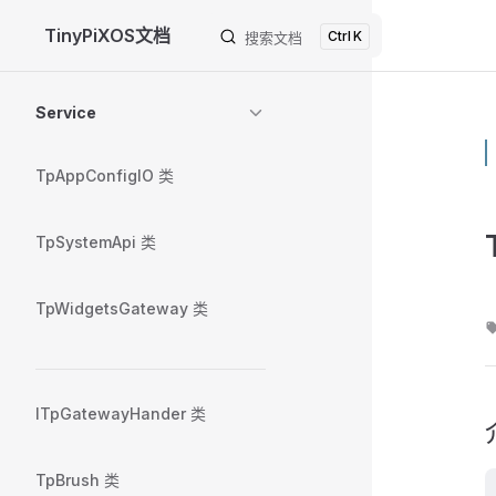
TinyPiXOS文档
K
Skip to content
搜索文档
Sidebar Navigation
Service
TpAppConfigIO 类
TpSystemApi 类
TpWidgetsGateway 类
ITpGatewayHander 类
TpBrush 类