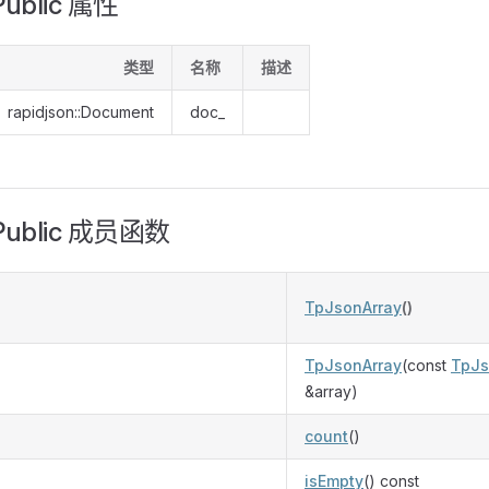
Public 属性
类型
名称
描述
rapidjson::Document
doc_
Public 成员函数
TpJsonArray
()
TpJsonArray
(const
TpJs
&array)
count
()
isEmpty
() const