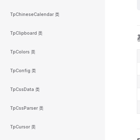
TpChineseCalendar 类
TpClipboard 类
TpColors 类
TpConfig 类
TpCssData 类
TpCssParser 类
TpCursor 类