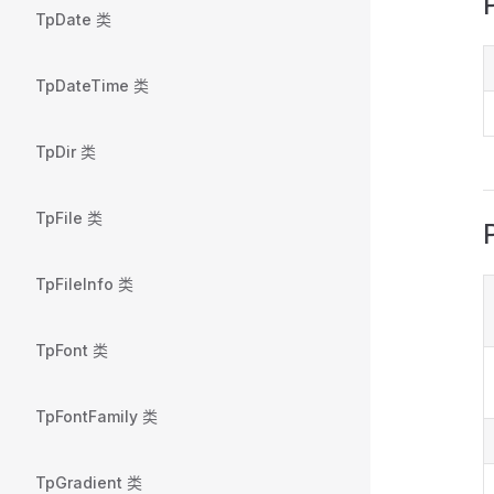
TpDate 类
TpDateTime 类
TpDir 类
TpFile 类
TpFileInfo 类
TpFont 类
TpFontFamily 类
TpGradient 类