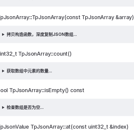
pJsonArray::TpJsonArray(const TpJsonArray &array)
拷贝构造函数，深度复制JSON数组...
int32_t TpJsonArray::count()
获取数组中元素的数量...
ool TpJsonArray::isEmpty() const
检查数组是否为空...
pJsonValue TpJsonArray::at(const uint32_t &index)