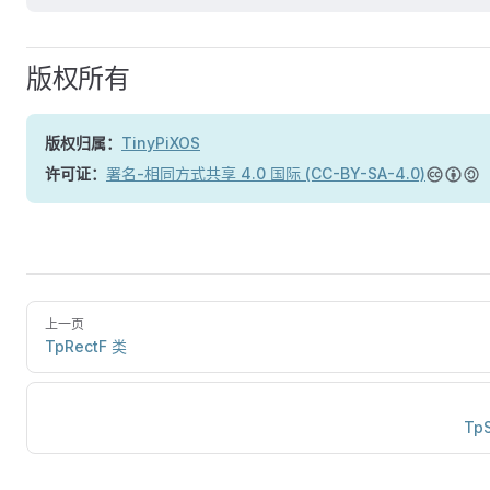
版权所有
版权归属：
TinyPiXOS
许可证：
署名-相同方式共享 4.0 国际 (CC-BY-SA-4.0)
上一页
TpRectF 类
Tp