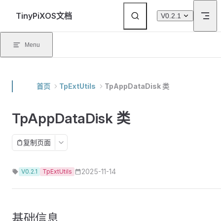
Skip to content
TinyPiXOS文档
V0.2.1
Menu
首页
TpExtUtils
TpAppDataDisk 类
TpAppDataDisk 类
复制页面
2025-11-14
V0.2.1
TpExtUtils
基础信息