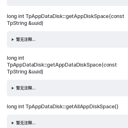
long int TpAppDataDisk::getAppDiskSpace(const
TpString &uuid)
暂无注释...
long int
TpAppDataDisk::getAppDataDiskSpace(const
TpString &uuid)
暂无注释...
long int TpAppDataDisk::getAllAppDiskSpace()
暂无注释...