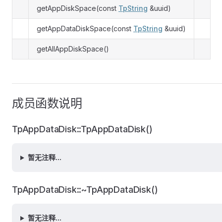
getAppDiskSpace(const
TpString
&uuid)
getAppDataDiskSpace(const
TpString
&uuid)
getAllAppDiskSpace()
成员函数说明
TpAppDataDisk::TpAppDataDisk()
暂无注释...
TpAppDataDisk::~TpAppDataDisk()
暂无注释...