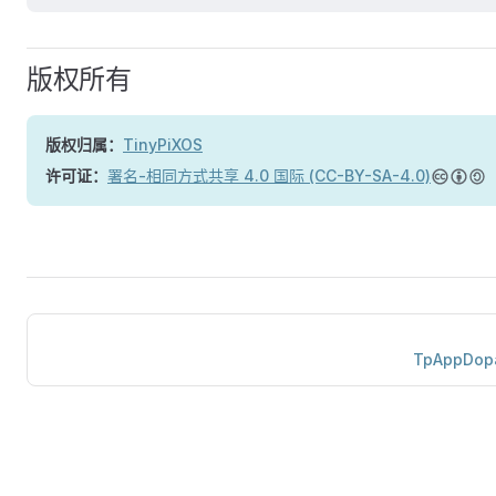
版权所有
版权归属：
TinyPiXOS
许可证：
署名-相同方式共享 4.0 国际 (CC-BY-SA-4.0)
TpAppDop