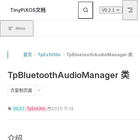
Skip to content
TinyPiXOS文档
V0.2.1
Menu
首页
TpExtUtils
TpBluetoothAudioManager 类
TpBluetoothAudioManager 类
复制页面
2025-11-14
V0.2.1
TpExtUtils
介绍