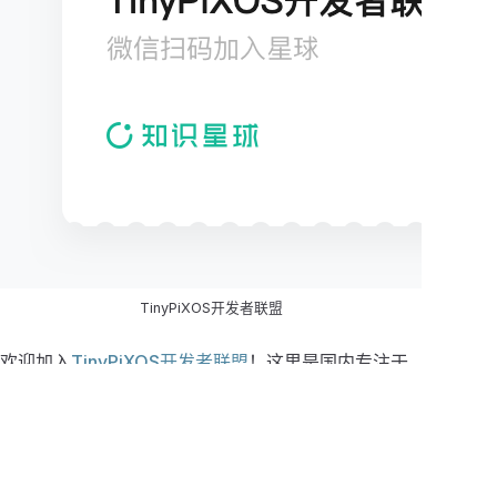
TinyPiXOS开发者联盟
欢迎加入
TinyPiXOS开发者联盟
！这里是国内专注于
自主可控嵌入式桌面操作系统开发的技术社区，涵盖
完整的操作系统技术栈。
star项目&&关注公众号领取星球优惠券！