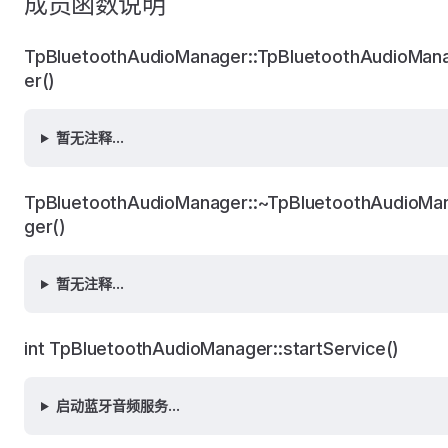
成员函数说明
TpBluetoothAudioManager::TpBluetoothAudioMan
er()
暂无注释...
TpBluetoothAudioManager::~TpBluetoothAudioMa
ger()
暂无注释...
int TpBluetoothAudioManager::startService()
启动蓝牙音频服务...