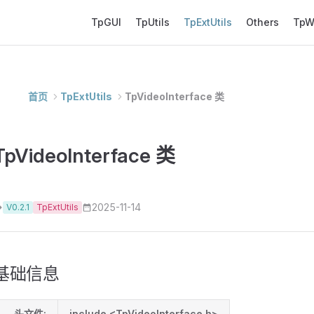
Main Navigation
TpGUI
TpUtils
TpExtUtils
Others
Tp
首页
TpExtUtils
TpVideoInterface 类
TpVideoInterface 类
2025-11-14
V0.2.1
TpExtUtils
基础信息
头文件:
include <TpVideoInterface.h>