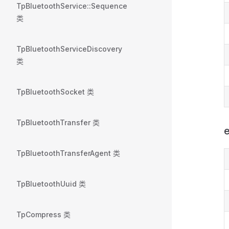
TpBluetoothService::Sequence
类
TpBluetoothServiceDiscovery
类
TpBluetoothSocket 类
TpBluetoothTransfer 类
TpBluetoothTransferAgent 类
TpBluetoothUuid 类
TpCompress 类