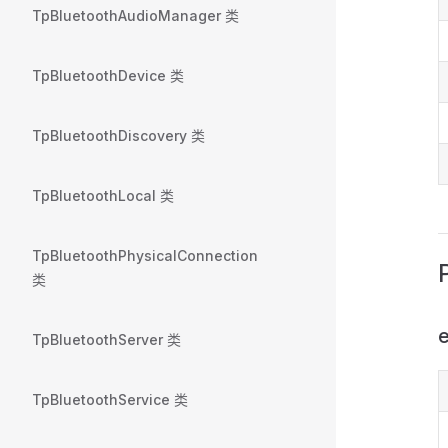
TpBluetoothAudioManager 类
TpBluetoothDevice 类
TpBluetoothDiscovery 类
TpBluetoothLocal 类
TpBluetoothPhysicalConnection
类
e
TpBluetoothServer 类
TpBluetoothService 类