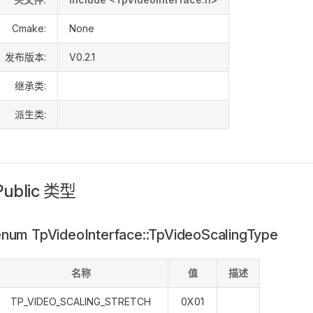
Cmake:
None
发布版本:
V0.2.1
继承类:
派生类:
Public 类型
num TpVideoInterface::TpVideoScalingType
名称
值
描述
TP_VIDEO_SCALING_STRETCH
0X01