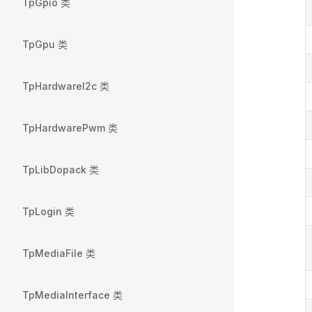
TpGpio 类
TpGpu 类
TpHardwareI2c 类
TpHardwarePwm 类
TpLibDopack 类
TpLogin 类
TpMediaFile 类
TpMediaInterface 类