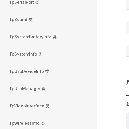
TpSerialPort 类
TpSound 类
TpSystemBatteryInfo 类
TpSystemInfo 类
TpUsbDeviceInfo 类
TpUsbManager 类
T
&
TpVideoInterface 类
TpWirelessInfo 类