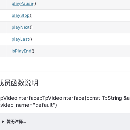
playPause
()
playStop
()
playNext
()
playLast
()
isPlayEnd
()
成员函数说明
pVideoInterface::TpVideoInterface(const TpString &a
video_name="default")
暂无注释...