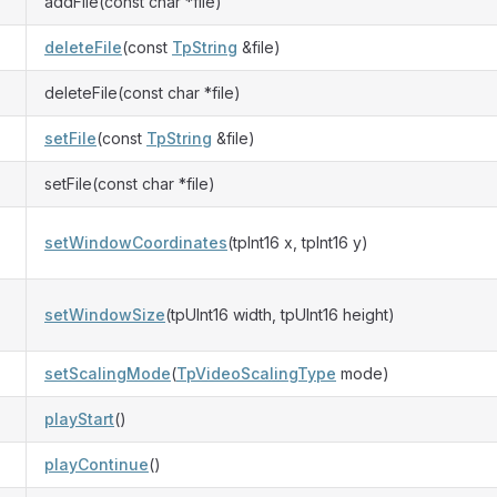
addFile(const char *file)
deleteFile
(const
TpString
&file)
deleteFile(const char *file)
setFile
(const
TpString
&file)
setFile(const char *file)
setWindowCoordinates
(tpInt16 x, tpInt16 y)
setWindowSize
(tpUInt16 width, tpUInt16 height)
setScalingMode
(
TpVideoScalingType
mode)
playStart
()
playContinue
()