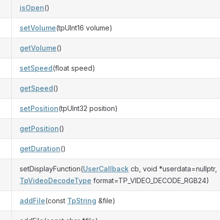
isOpen
()
setVolume
(tpUInt16 volume)
getVolume
()
setSpeed
(float speed)
getSpeed
()
setPosition
(tpUInt32 position)
getPosition
()
getDuration
()
setDisplayFunction(
UserCallback
cb, void *userdata=nullptr,
TpVideoDecodeType
format=TP_VIDEO_DECODE_RGB24)
addFile
(const
TpString
&file)