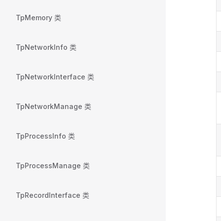
TpMemory 类
TpNetworkInfo 类
TpNetworkInterface 类
TpNetworkManage 类
TpProcessInfo 类
TpProcessManage 类
TpRecordInterface 类