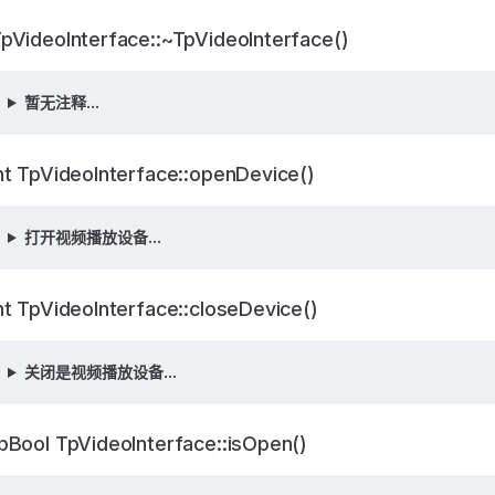
pVideoInterface::~TpVideoInterface()
暂无注释...
nt TpVideoInterface::openDevice()
打开视频播放设备...
nt TpVideoInterface::closeDevice()
关闭是视频播放设备...
pBool TpVideoInterface::isOpen()