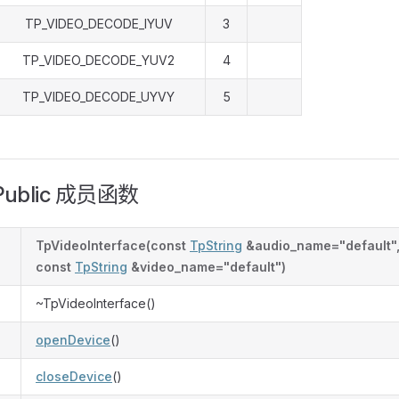
TP_VIDEO_DECODE_IYUV
3
TP_VIDEO_DECODE_YUV2
4
TP_VIDEO_DECODE_UYVY
5
Public 成员函数
TpVideoInterface(const
TpString
&audio_name="default"
const
TpString
&video_name="default")
~TpVideoInterface()
openDevice
()
closeDevice
()