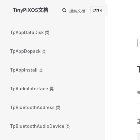
TinyPiXOS文档
K
Skip to content
搜索文档
Sidebar Navigation
TpAppDataDisk 类
TpAppDopack 类
TpAppInstall 类
TpAudioInterface 类
TpBluetoothAddress 类
TpBluetoothAudioDevice 类