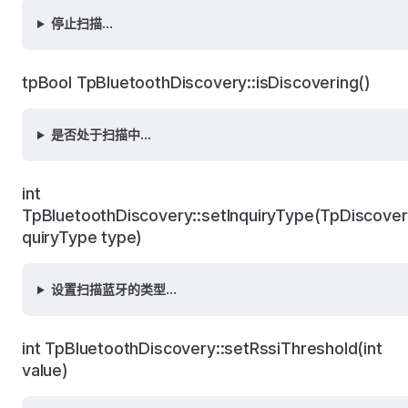
停止扫描...
tpBool TpBluetoothDiscovery::isDiscovering()
是否处于扫描中...
int
TpBluetoothDiscovery::setInquiryType(TpDiscover
quiryType type)
设置扫描蓝牙的类型...
int TpBluetoothDiscovery::setRssiThreshold(int
value)