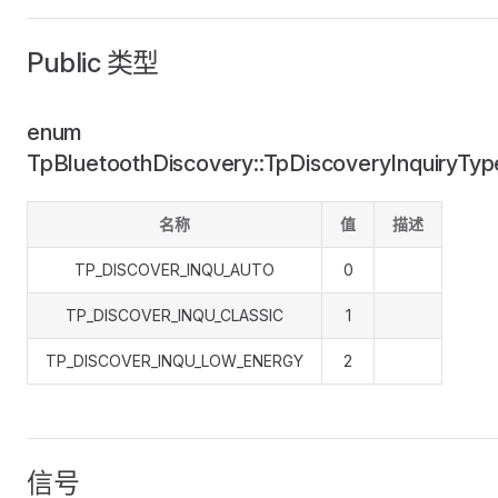
Public 类型
enum
TpBluetoothDiscovery::TpDiscoveryInquiryTyp
名称
值
描述
TP_DISCOVER_INQU_AUTO
0
TP_DISCOVER_INQU_CLASSIC
1
TP_DISCOVER_INQU_LOW_ENERGY
2
信号