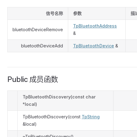
信号名称
参数
描
TpBluetoothAddress
bluetoothDeviceRemove
&
bluetoothDeviceAdd
TpBluetoothDevice
&
Public 成员函数
TpBluetoothDiscovery(const char
*local)
TpBluetoothDiscovery(const
TpString
&local)
~TpBluetoothDiscovery()