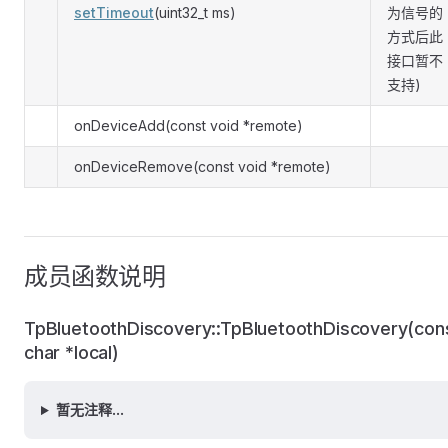
setTimeout
(uint32_t ms)
为信号的
方式后此
接口暂不
支持)
onDeviceAdd(const void *remote)
onDeviceRemove(const void *remote)
成员函数说明
TpBluetoothDiscovery::TpBluetoothDiscovery(con
char *local)
暂无注释...