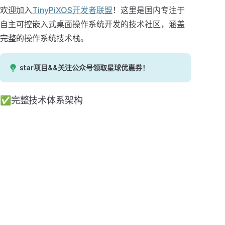
欢迎加入
TinyPiXOS开发者联盟
！这里是国内专注于
自主可控嵌入式桌面操作系统开发的技术社区，涵盖
完整的操作系统技术栈。
star项目&&关注公众号领取星球优惠券！
✅完整技术体系架构
：TpWM纯C语言实现的轻量级窗口管
窗口管理器
理器，摒弃X11/Wayland传统方案
：TpGUI完整图形界面解决方案
GUI框架开发
：TpExtUtils提供蓝牙、网络、多媒
系统集成能力
体、存储 等硬件抽象层
：TpUtils基础工具库，涵盖数据序列
核心工具链
化、文件操作、通信机制
：TinyPiXApp应用开发框架，提供完整
应用生态