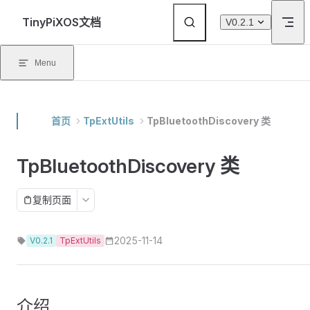
Skip to content
TinyPiXOS文档
V0.2.1
Menu
首页
TpExtUtils
TpBluetoothDiscovery 类
TpBluetoothDiscovery 类
复制页面
2025-11-14
V0.2.1
TpExtUtils
介绍